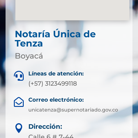
Notaría Única de
Tenza
Boyacá
Líneas de atención:

(+57) 3123499118
Correo electrónico:

unicatenza@supernotariado.gov.co
Dirección:

Calle 6 # 7-44