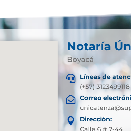
Notaría Ún
Boyacá
Líneas de atenc

(+57) 3123499118
Correo electrón

unicatenza@sup
Dirección:

Calle 6 # 7-44