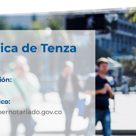
ica de Tenza
ión:
ico:
ernotariado.gov.co