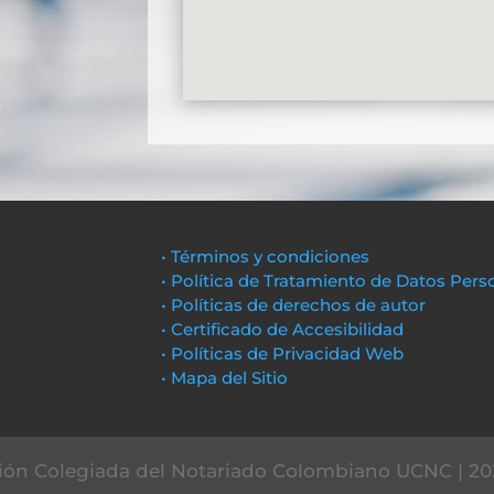
• Términos y condiciones
• Política de Tratamiento de Datos Pers
• Políticas de derechos de autor
• Certificado de Accesibilidad
• Políticas de Privacidad Web
• Mapa del Sitio
ón Colegiada del Notariado Colombiano UCNC | 20