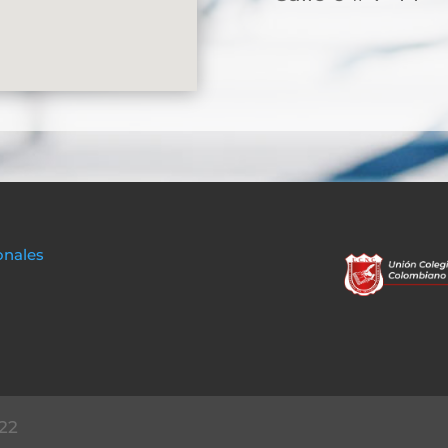
onales
22