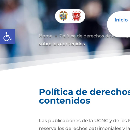
Inicio
Abrir barra de herramientas
Home
Política de derechos de autor y/
9
sobre los contenidos
Política de derechos
contenidos
Las publicaciones de la UCNC y de los 
reserva los derechos patrimoniales y l