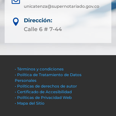
unicatenza@supernotariado.gov.co
Dirección:

Calle 6 # 7-44
• Términos y condiciones
• Política de Tratamiento de Datos
Personales
• Políticas de derechos de autor
• Certificado de Accesibilidad
• Políticas de Privacidad Web
• Mapa del Sitio