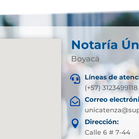
Notaría Ún
Boyacá
Líneas de atenc

(+57) 3123499118
Correo electrón

unicatenza@sup
Dirección:

Calle 6 # 7-44