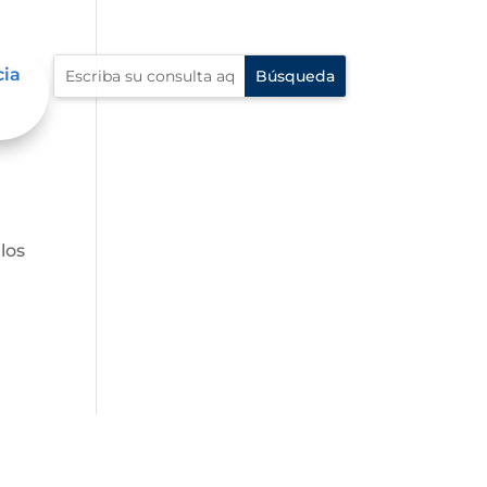
cia
los