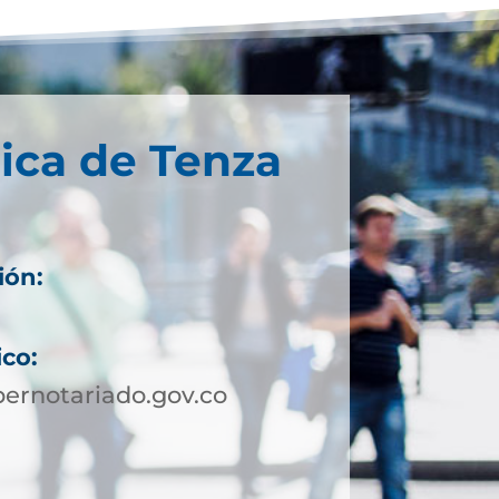
ica de Tenza
ión:
ico:
ernotariado.gov.co