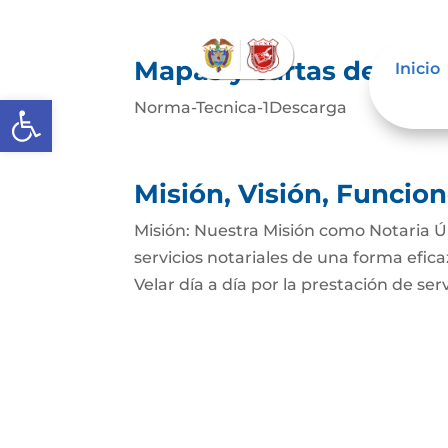
Mapas y cartas descrip
Inicio
Abrir barra de herramientas
Norma-Tecnica-1Descarga
Misión, Visión, Funcio
Misión: Nuestra Misión como Notaria Ún
servicios notariales de una forma eficaz
Velar día a día por la prestación de serv