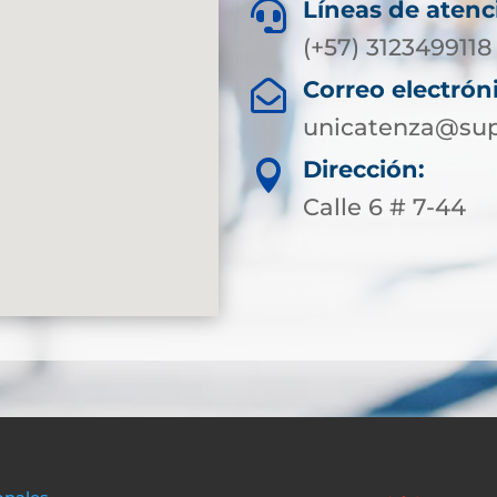
Líneas de atenc

(+57) 3123499118
Correo electrón

unicatenza@sup
Dirección:

Calle 6 # 7-44