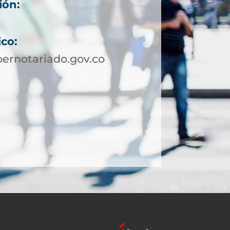
ión:
ico:
ernotariado.gov.co