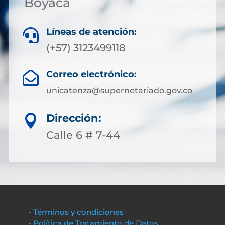
Boyacá
Líneas de atención:

(+57) 3123499118
Correo electrónico:

unicatenza@supernotariado.gov.co
Dirección:

Calle 6 # 7-44
• Términos y condiciones
• Política de Tratamiento de Datos