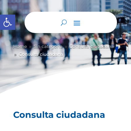
Abrir barra de herramientas
Home
Sin categoría
Consulta ciudadana
9
9
Consulta ciudadana
9
Consulta ciudadana