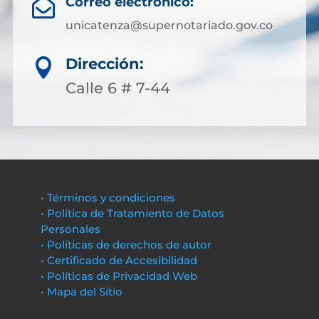
Correo electrónico:

unicatenza@supernotariado.gov.co
Dirección:

Calle 6 # 7-44
• Términos y condiciones
• Política de Tratamiento de Datos
Personales
• Políticas de derechos de autor
• Certificado de Accesibilidad
• Políticas de Privacidad Web
• Mapa del Sitio