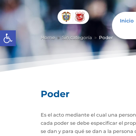
Inicio
Abrir barra de herramientas
Home
Sin categoría
Poder
9
9
Poder
Es el acto mediante el cual una person
cada poder se debe especificar el propó
se dan y para qué se dan a la persona 