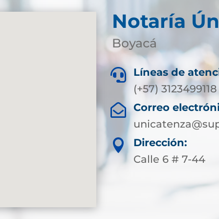
Notaría Ún
Boyacá
Líneas de atenc

(+57) 3123499118
Correo electrón

unicatenza@sup
Dirección:

Calle 6 # 7-44