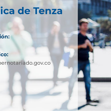
ica de Tenza
ión:
ico:
ernotariado.gov.co