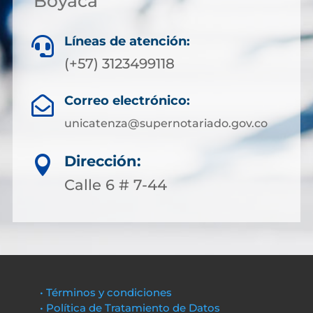
Boyacá
Líneas de atención:

(+57) 3123499118
Correo electrónico:

unicatenza@supernotariado.gov.co
Dirección:

Calle 6 # 7-44
• Términos y condiciones
• Política de Tratamiento de Datos