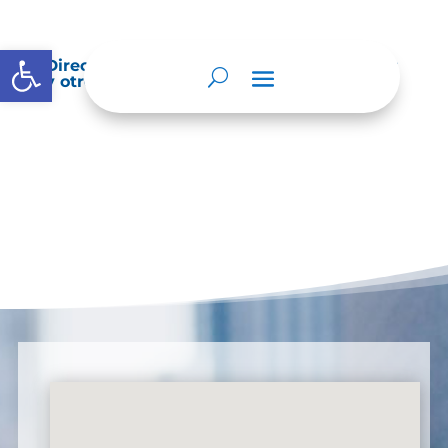
Abrir barra de herramientas
Directorio de agremiaciones, asociaciones
y otros grupos de interés