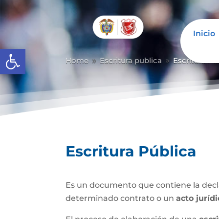
Inicio
Abrir barra de herramientas
Home
Escritura publica
Escritura Pú
9
9
Escritura Pública
Es un documento que contiene la decla
determinado contrato o un
acto juríd