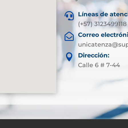
Líneas de atenc

(+57) 3123499118
Correo electrón

unicatenza@sup
Dirección:

Calle 6 # 7-44